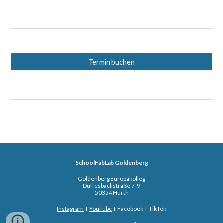
Termin buchen
SchoolFabLab Goldenberg
Goldenberg Europakolleg
Duffesbachstraße 7-9
50354 Hürth
Instagram
I
YouTube
I Facebook I TikTok